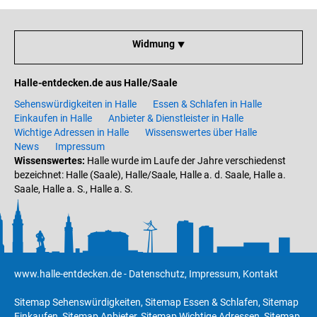
Widmung ⯆
Halle-entdecken.de aus Halle/Saale
Sehenswürdigkeiten in Halle
Essen & Schlafen in Halle
Einkaufen in Halle
Anbieter & Dienstleister in Halle
Wichtige Adressen in Halle
Wissenswertes über Halle
News
Impressum
Wissenswertes:
Halle wurde im Laufe der Jahre verschiedenst
bezeichnet: Halle (Saale), Halle/Saale, Halle a. d. Saale, Halle a.
Saale, Halle a. S., Halle a. S.
www.halle-entdecken.de
-
Datenschutz
,
Impressum
,
Kontakt
Sitemap Sehenswürdigkeiten
,
Sitemap Essen & Schlafen
,
Sitemap
Einkaufen
,
Sitemap Anbieter
,
Sitemap Wichtige Adressen
,
Sitemap