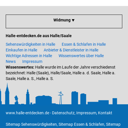
Widmung ⯆
Halle-entdecken.de aus Halle/Saale
Sehenswürdigkeiten in Halle
Essen & Schlafen in Halle
Einkaufen in Halle
Anbieter & Dienstleister in Halle
Wichtige Adressen in Halle
Wissenswertes über Halle
News
Impressum
Wissenswertes:
Halle wurde im Laufe der Jahre verschiedenst
bezeichnet: Halle (Saale), Halle/Saale, Halle a. d. Saale, Halle a.
Saale, Halle a. S., Halle a. S.
www.halle-entdecken.de
-
Datenschutz
,
Impressum
,
Kontakt
Sitemap Sehenswürdigkeiten
,
Sitemap Essen & Schlafen
,
Sitemap