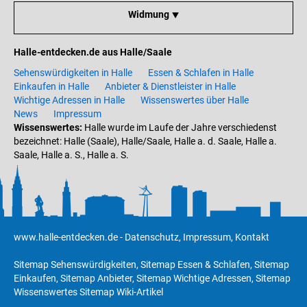
Widmung ⯆
Halle-entdecken.de aus Halle/Saale
Sehenswürdigkeiten in Halle
Essen & Schlafen in Halle
Einkaufen in Halle
Anbieter & Dienstleister in Halle
Wichtige Adressen in Halle
Wissenswertes über Halle
News
Impressum
Wissenswertes:
Halle wurde im Laufe der Jahre verschiedenst
bezeichnet: Halle (Saale), Halle/Saale, Halle a. d. Saale, Halle a.
Saale, Halle a. S., Halle a. S.
www.halle-entdecken.de
-
Datenschutz
,
Impressum
,
Kontakt
Sitemap Sehenswürdigkeiten
,
Sitemap Essen & Schlafen
,
Sitemap
Einkaufen
,
Sitemap Anbieter
,
Sitemap Wichtige Adressen
,
Sitemap
Wissenswertes
Sitemap Wiki-Artikel