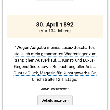
30. April 1892
(Vor 134 Jahren)
"Wegen Aufgabe meines Luxus-Geschäftes
stelle ich mein gesammtes Waarenlager zum
gänzlichen Ausverkauf. ... Kunst- und Luxus-
Gegenstände, sowie Beleuchtung aller Art. ...
Gustav Glück, Magazin für Kunstgewerbe, Gr.
Ulrichstraße 12, I. Etage."
Anzahl der Quellen:
1
Details anzeigen