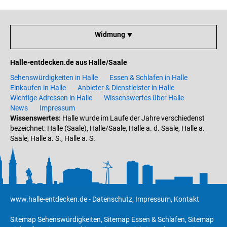
Widmung ⯆
Halle-entdecken.de aus Halle/Saale
Sehenswürdigkeiten in Halle
Essen & Schlafen in Halle
Einkaufen in Halle
Anbieter & Dienstleister in Halle
Wichtige Adressen in Halle
Wissenswertes über Halle
News
Impressum
Wissenswertes:
Halle wurde im Laufe der Jahre verschiedenst
bezeichnet: Halle (Saale), Halle/Saale, Halle a. d. Saale, Halle a.
Saale, Halle a. S., Halle a. S.
www.halle-entdecken.de
-
Datenschutz
,
Impressum
,
Kontakt
Sitemap Sehenswürdigkeiten
,
Sitemap Essen & Schlafen
,
Sitemap