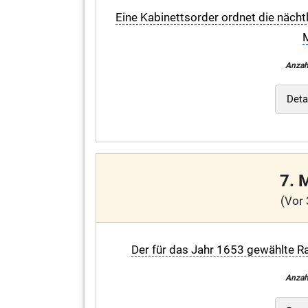
Eine Kabinettsorder ordnet die nächt
M
Anzah
Deta
7. 
(Vor 
Der für das Jahr 1653 gewählte Ra
Anzah