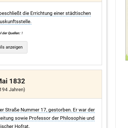
schließt die Errichtung einer städtischen
uskunftsstelle.
l der Quellen:
1
ils anzeigen
Mai 1832
194 Jahren)
iger Straße Nummer 17, gestorben. Er war der
zeitung sowie Professor der Philosophie und
scher Hofrat.