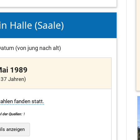
in Halle (Saale)
atum (von jung nach alt)
Mai 1989
 37 Jahren)
len fanden statt.
l der Quellen:
1
ils anzeigen