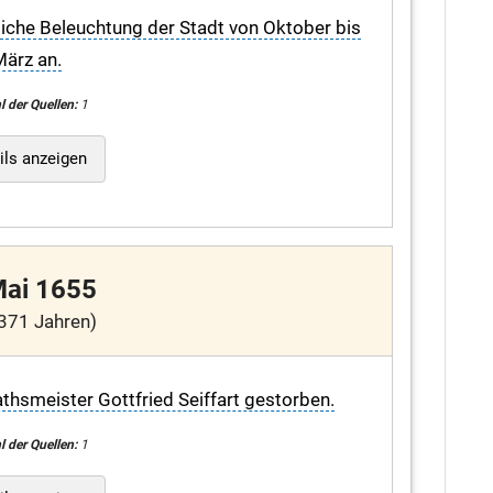
liche Beleuchtung der Stadt von Oktober bis
ärz an.
l der Quellen:
1
ils anzeigen
Mai 1655
371 Jahren)
thsmeister Gottfried Seiffart gestorben.
l der Quellen:
1