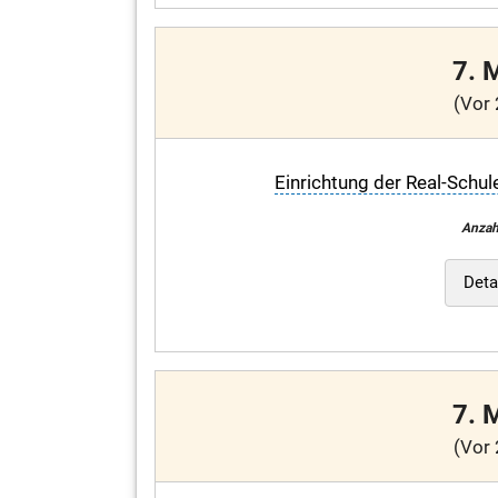
7. 
(Vor 
Einrichtung der Real-Schul
Anzah
Deta
7. 
(Vor 