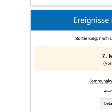
Ereignisse 
Sortierung:
nach D
7. 
(Vor
Kommunalwah
Anzah
Deta