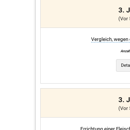
3. 
(Vor 
Vergleich, wegen 
Anzah
Deta
3. 
(Vor 
Errichtung einer Flei