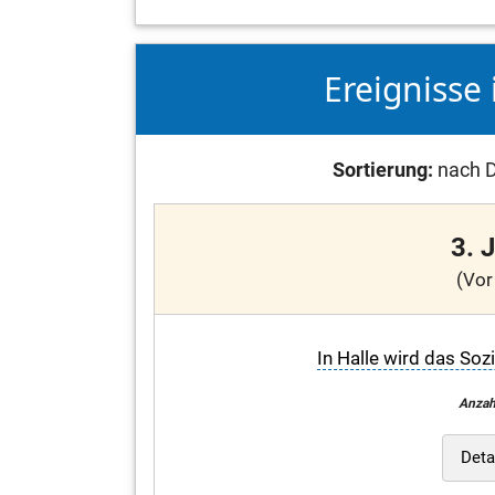
Ereignisse 
Sortierung:
nach D
3. 
(Vor
In Halle wird das Soz
Anzah
Deta