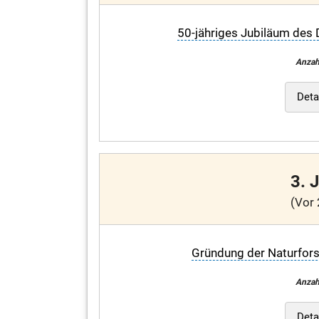
50-jähriges Jubiläum des
Anzah
Deta
3. 
(Vor 
Gründung der Naturfors
Anzah
Deta