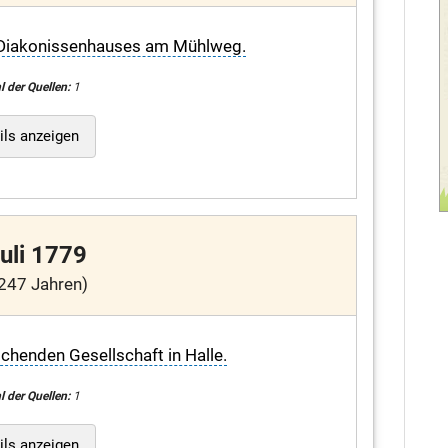
 Diakonissenhauses am Mühlweg.
l der Quellen:
1
ils anzeigen
Juli 1779
247 Jahren)
chenden Gesellschaft in Halle.
l der Quellen:
1
ils anzeigen