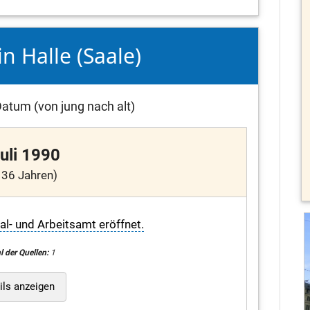
in Halle (Saale)
atum (von jung nach alt)
Juli 1990
 36 Jahren)
ial- und Arbeitsamt eröffnet.
l der Quellen:
1
ils anzeigen