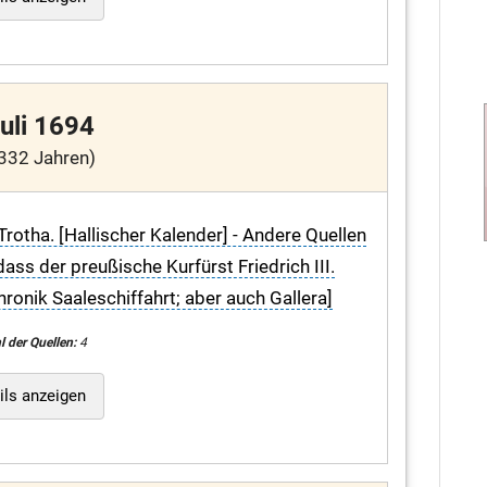
Juli 1694
332 Jahren)
Trotha. [Hallischer Kalender] - Andere Quellen
ass der preußische Kurfürst Friedrich III.
hronik Saaleschiffahrt; aber auch Gallera]
l der Quellen:
4
ils anzeigen