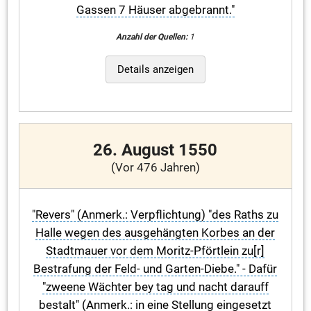
Gassen 7 Häuser abgebrannt."
Anzahl der Quellen:
1
Details anzeigen
26. August 1550
(Vor 476 Jahren)
"Revers" (Anmerk.: Verpflichtung) "des Raths zu
Halle wegen des ausgehängten Korbes an der
Stadtmauer vor dem Moritz-Pförtlein zu[r]
Bestrafung der Feld- und Garten-Diebe." - Dafür
"zweene Wächter bey tag und nacht darauff
bestalt" (Anmerk.: in eine Stellung eingesetzt