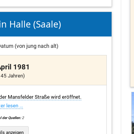
in Halle (Saale)
atum (von jung nach alt)
April 1981
 45 Jahren)
r Mansfelder Straße wird eröffnet.
er lesen ...
l der Quellen:
2
ils anzeigen