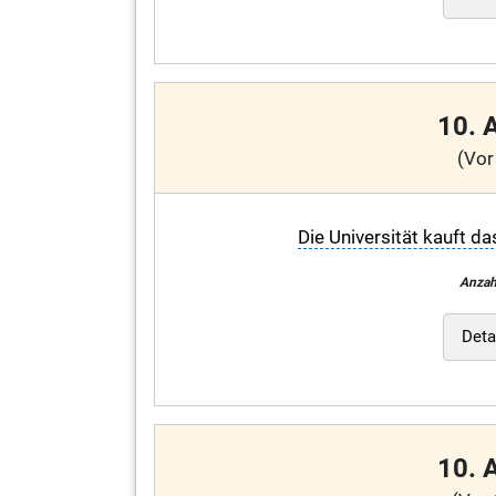
10. 
(Vor
Die Universität kauft d
Anzah
Deta
10. 