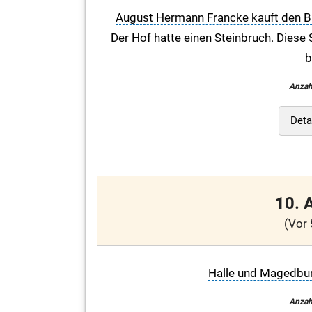
August Hermann Francke kauft den Ba
Der Hof hatte einen Steinbruch. Dies
b
Anzah
Deta
10. 
(Vor 
Halle und Magedbur
Anzah