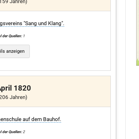
159 Jahren)
svereins "Sang und Klang".
l der Quellen:
1
ils anzeigen
April 1820
206 Jahren)
menschule auf dem Bauhof.
l der Quellen:
2