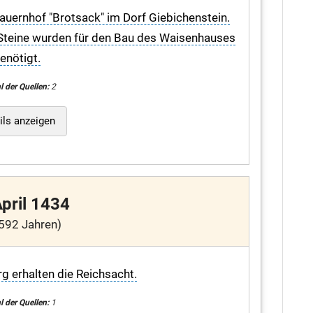
uernhof "Brotsack" im Dorf Giebichenstein.
e Steine wurden für den Bau des Waisenhauses
enötigt.
l der Quellen:
2
ils anzeigen
April 1434
592 Jahren)
g erhalten die Reichsacht.
l der Quellen:
1