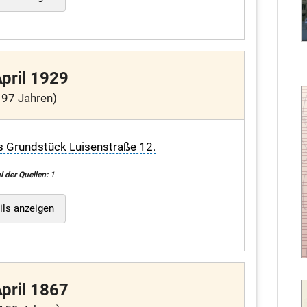
April 1929
 97 Jahren)
as Grundstück Luisenstraße 12.
l der Quellen:
1
ils anzeigen
April 1867