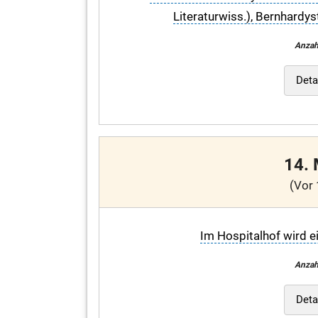
Literaturwiss.), Bernhardys
Anzah
Deta
14.
(Vor 
Im Hospitalhof wird e
Anzah
Deta