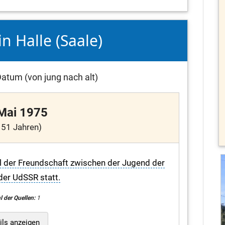
in Halle (Saale)
atum (von jung nach alt)
 Mai 1975
 51 Jahren)
val der Freundschaft zwischen der Jugend der
er UdSSR statt.
l der Quellen:
1
ils anzeigen