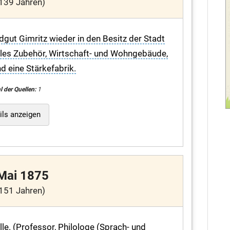
139 Jahren)
dgut Gimritz wieder in den Besitz der Stadt
 alles Zubehör, Wirtschaft- und Wohngebäude,
d eine Stärkefabrik.
l der Quellen:
1
ils anzeigen
 Mai 1875
151 Jahren)
lle. (Professor, Philologe (Sprach- und