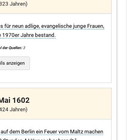
323 Jahren)
s für neun adlige, evangelische junge Frauen,
ie 1970er Jahre bestand.
l der Quellen:
3
ils anzeigen
 Mai 1602
424 Jahren)
st auf dem Berlin ein Feuer vom Maltz machen