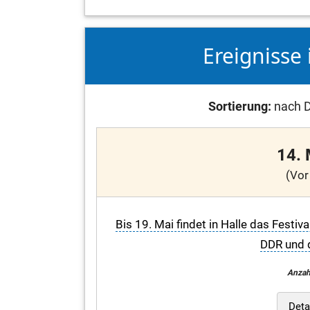
Ereignisse 
Sortierung:
nach D
14.
(Vor
Bis 19. Mai findet in Halle das Festi
DDR und d
Anzah
Deta