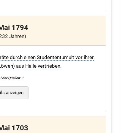
 Mai 1794
232 Jahren)
äte durch einen Studententumult vor ihrer
öwen) aus Halle vertrieben.
l der Quellen:
1
ils anzeigen
 Mai 1703