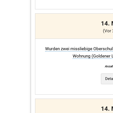
14.
(Vor 
Wurden zwei missliebige Oberschulr
Wohnung (Goldener L
Anzah
Deta
14.