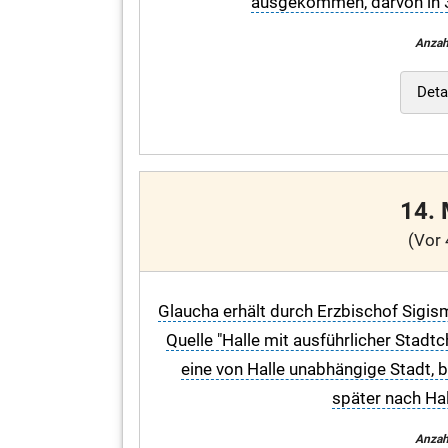
ausgekommen, darvon in 3
Anzah
Deta
14.
(Vor 
Glaucha erhält durch Erzbischof Sigism
Quelle "Halle mit ausführlicher Stadtch
eine von Halle unabhängige Stadt,
später nach Ha
Anzah