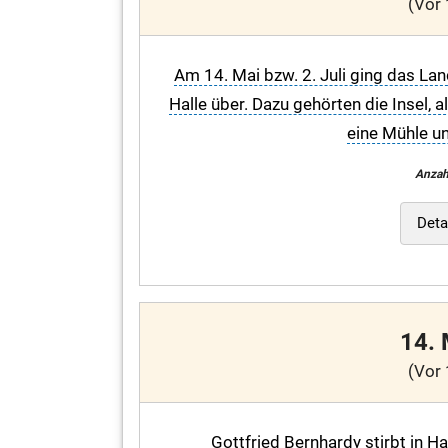
(Vor 
Am 14. Mai bzw. 2. Juli ging das Lan
Halle über. Dazu gehörten die Insel,
eine Mühle un
Anzah
Deta
14.
(Vor 
Gottfried Bernhardy stirbt in Ha