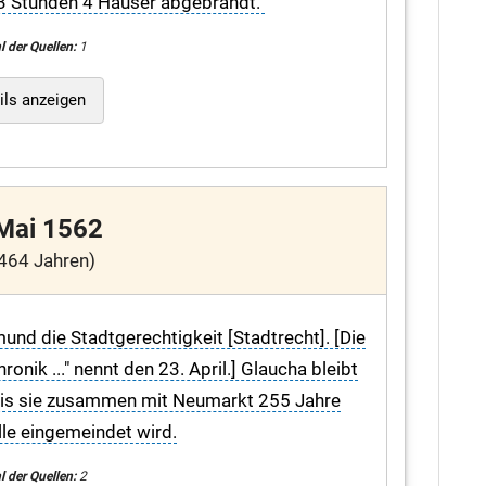
 Stunden 4 Häuser abgebrandt."
l der Quellen:
1
ils anzeigen
 Mai 1562
464 Jahren)
und die Stadtgerechtigkeit [Stadtrecht]. [Die
ronik ..." nennt den 23. April.] Glaucha bleibt
 bis sie zusammen mit Neumarkt 255 Jahre
lle eingemeindet wird.
l der Quellen:
2